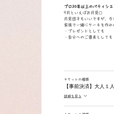
プロ20年以上のパティシエ
9月といえばお月見🌕
月見団子もいいですが、今
家族で一緒にケーキを作れ
・プレゼントとしても
・自分へのご褒美としても
チケットの種類
【事前決済】大人１人 
詳細を見る