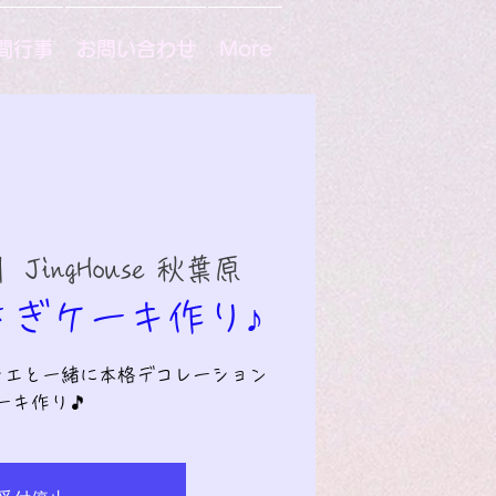
間行事
お問い合わせ
More
|  
JingHouse 秋葉原
さぎケーキ作り♪
シエと一緒に本格デコレーション
ーキ作り🎵