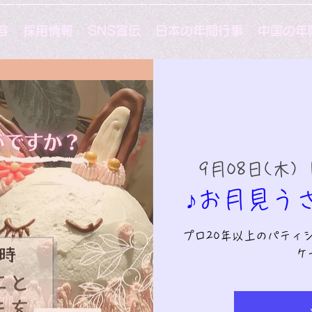
容
採用情報
SNS宣伝
日本の年間行事
中国の年
9月08日(木)
  
♪お月見う
プロ20年以上のパティ
ケ