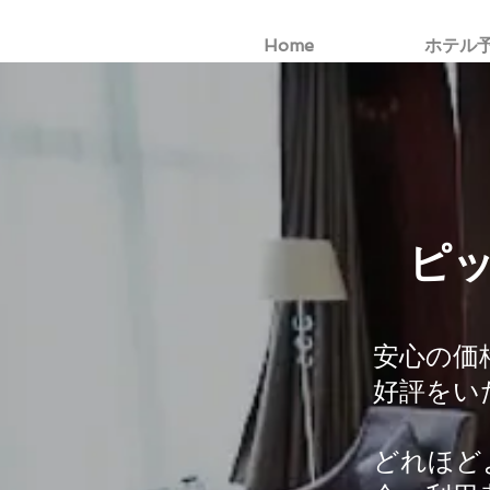
Home
ホテル
ピ
安心の価
好評をい
どれほど