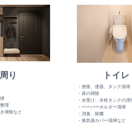
周り
トイレ
・便座、便器、タンク清掃
・床の掃除
掃
・水受け、水栓タンクの清
整理
・ペーパーホルダー清掃
き掃除など
・消臭、除菌
・換気扇カバー清掃など