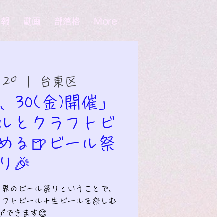
情報
動画
部落格
More
 29
  |  
台東区
)、30(金)開催」
ルとクラフトビ
める🍺ビール祭
り🎉
世界のビール祭りということで、
ラフトビール＋生ビールを楽しむ
ができます😊