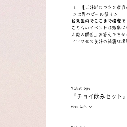
【ご好評につき２度目
 🍺世界のビール祭り🍺    
台東区内でここまで格安で
こちらのイベントは満席に
人数の関係上お答えできかね
🚩アクセス良好の綺麗な場所
Ticket type
『チョイ飲みセット』
More info