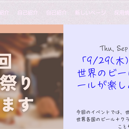
紹介
自己紹介
自己紹介
新しいページ
採用
Thu, Sep
「9/29(木
世界のビー
ールが楽し
今回のイベントでは、
世界各国のビール＋ク
こと