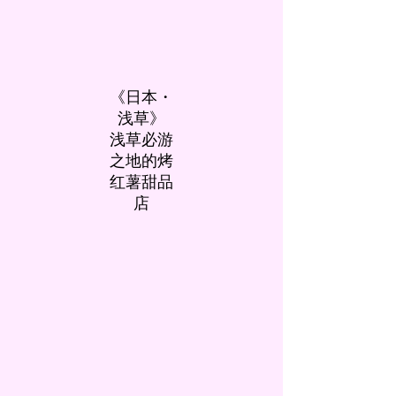
《日本・
浅草》
浅草必游
之地的烤
红薯甜品
店