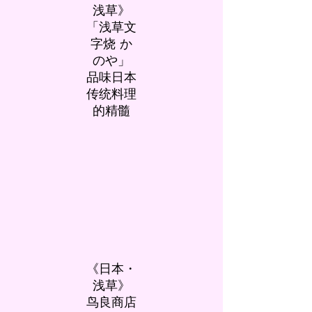
浅草》
「浅草文
字烧 か
のや」
品味日本
传统料理
的精髓
《日本・
浅草》
鸟良商店