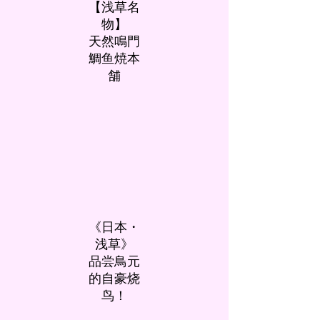
【浅草名
物】
天然鳴門
鯛鱼焼本
舗
《日本・
浅草》
品尝鳥元
的自豪烧
鸟！