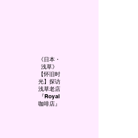
《日本・
浅草》
【怀旧时
光】探访
浅草老店
『Royal
咖啡店』