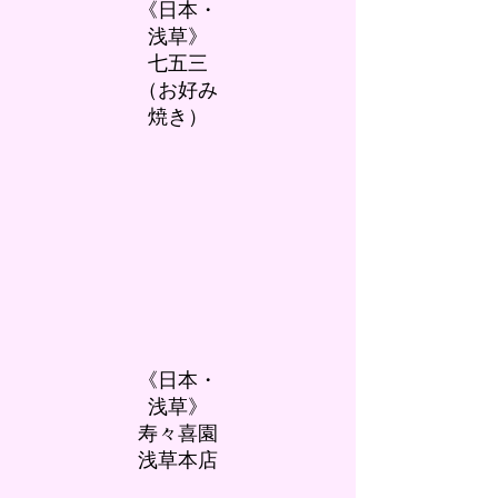
《日本・
浅草》
七五三
（お好み
焼き）
《日本・
浅草》
寿々喜園
浅草本店