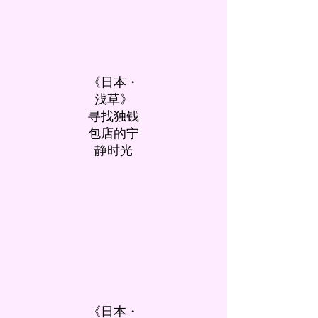
《日本・
浅草》
寻找独钱
包店的宁
静时光
《日本・