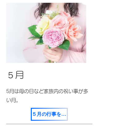
５月
​5月は母の日など家族内の祝い事が多
い月。
５月の行事を見てみる