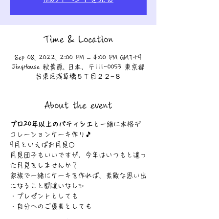
Time & Location
Sep 08, 2022, 2:00 PM – 4:00 PM GMT+9
JingHouse 秋葉原, 日本、〒111-0053 東京都
台東区浅草橋５丁目２２−８
About the event
プロ20年以上のパティシエ
と一緒に本格デ
コレーションケーキ作り🎵
9月といえばお月見🌕
月見団子もいいですが、今年はいつもと違っ
た月見をしませんか？
家族で一緒にケーキを作れば、素敵な思い出
になること間違いなし✨
・プレゼントとしても
・自分へのご褒美としても