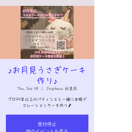
♪お月見うさぎケーキ
作り♪
Thu, Sep 08
  |  
JingHouse 秋葉原
プロ20年以上のパティシエと一緒に本格デ
コレーションケーキ作り🎵
受付停止
他のイベントを見る