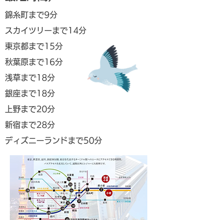
錦糸町まで9分
スカイツリーまで14分
東京都まで15
分
秋葉原まで16分
浅草まで18分
銀座まで18
分
上野まで20
分
新宿まで28
分
ディズニーランドまで50分