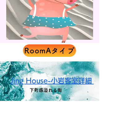
RoomAタイプ
Jing House-小岩客室詳細
町感溢れる街