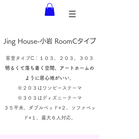
Jing House-小岩 RoomCタイプ
客室タイプC：
１０３、２０３、３０３
明るくて落ち着く空間、アートホームの
ように居心地がいい。
※２０３はワンピーステーマ
※３０３はディズニーテーマ
３５平米、ダブルベッド×２、ソファベッ
ド×１、最大６人対応。