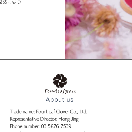
世話になっ
About us
Trade name: Four Leaf Clover Co., Ltd.
Representative Director: Hong Jing
Phone number: 03-5876-7539