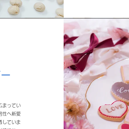
】
デー
広まってい
男性へ新愛
透していま