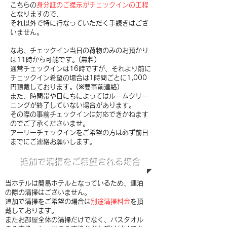
こちらの
身分証のご提示がチェックインの工程
となりますので、
それ以外で特に行なっていただく手続きはござ
いません。
なお、チェックイン当日の荷物のみのお預かり
は11時から可能です。(無料)
通常チェックインは16時ですが、それより前に
チェックイン希望の場合は1時間ごとに1,000
円頂戴しております。(※要事前連絡)
また、時間帯や日にちによってはルームクリー
ニングが終了していない場合があります。
その際の事前チェックインは対応できかねます
のでご了承くださいませ。
アーリーチェックインをご希望の方は必ず前日
までにご連絡お願いします。
​追加で清掃をご希望される場合
​当ホテルは簡易ホテルとなっているため、
連泊
の際の清掃はございません。
追加で清掃をご希望の場合は
別途清掃料金
を頂
戴しております。
またお部屋全体の清掃だけでなく、バスタオル