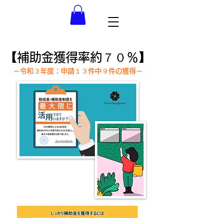
【補助金獲得率約７０％】
－令和３年度：申請１３件中９件の獲得－