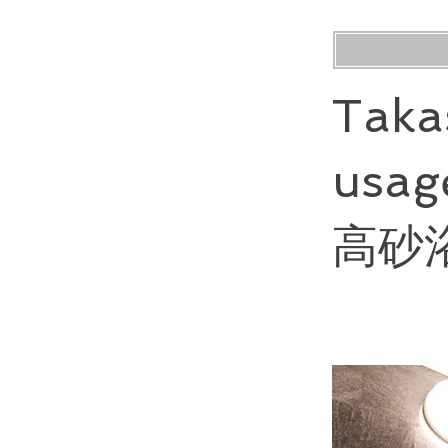
Taka
usage
高砂