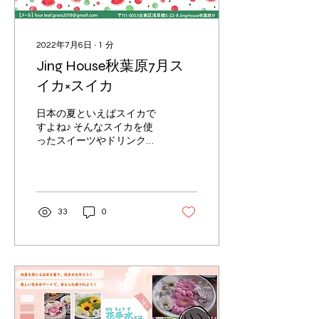
2022年7月6日
∙
1
分
Jing House秋葉原7月ス
イカ×スイカ
日本の夏といえばスイカで
すよね♪ そんなスイカを使
ったスイーツやドリンクを
みんなで楽しく作りません
か？ なかなかおうちでは作
る機会がないからこそ、 み
んなで一緒に作って素敵な
思い出を作ろう✨ 材料費込
33
0
みの価格なので、手ぶらで
参加OK！...