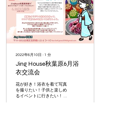
2022年6月10日
∙
1
分
Jing House秋葉原6月浴
衣交流会
花が好き！浴衣を着て写真
を撮りたい！子供と楽しめ
るイベントに行きたい！ 作
った花手水は写真を撮って
インスタにアップ！ コーヒ
ー又は紅茶付きです。 出来
上がった作品を見ながらゆ
っくりお茶を楽しみましょ
223
0
1
う♪ お花は専用の箱に入れ
てお持ち帰り頂けます。...