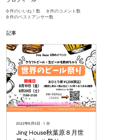
0
件のいいね！数
0
件のコメント数
0
件のベストアンサー数
記事
2022年8月5日
∙
1
分
Jing House秋葉原８月世