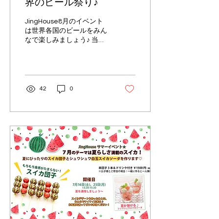
界のビール祭り♪
JingHouse8月のイベント
は世界各国のビールをみん
なで楽しみましょう♪ 当日
は、 ・世界の瓶ビール ・
クラフトビール ・生ビール
など話題のビールも盛りだ
くさん😲✨ 「ビールを通じ
てフランクに楽しく交流で
42
0
きる場を作りたい」...