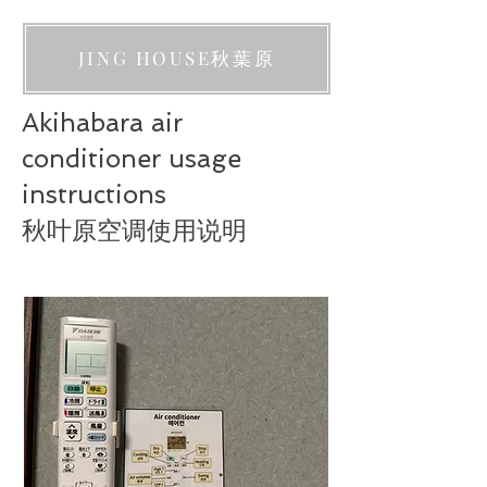
JING HOUSE秋葉原
Akihabara air
conditioner usage
instructions
秋叶原空调使用说明