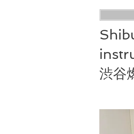
Shib
instr
渋谷