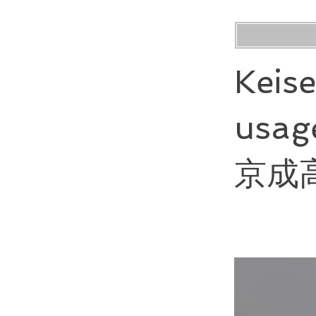
Keis
usage
京成