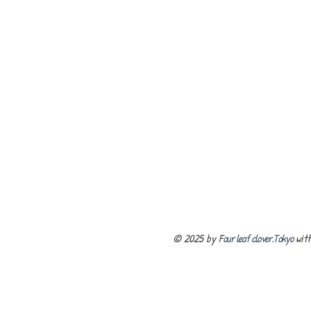
© 2025 by F
our leaf clover.Tokyo
wit