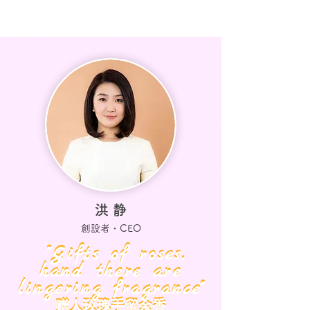
洪 静
創設者・CEO
“Gifts of roses,
“Gifts of roses,
hand there are
hand there are
lingering fragrance"
lingering fragrance"
赠人玫瑰手留余香
赠人玫瑰手留余香