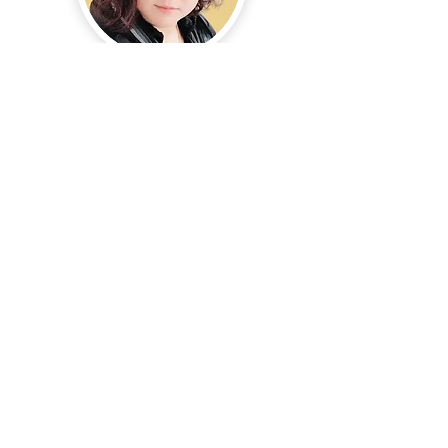
吉光 麗梅
​旅行部 部長
学士
旅行企画部の担当
​7年の旅行経験